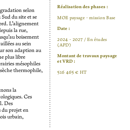
Réalisation des phases :
 gradation selon
 Sud du site et se
MOE paysage - mission Base
Nord. L’alignement
Date :
epuis la rue,
jusqu’au boisement
2024 - 2027 / En études
aillées au sein
(APD)
our son adaption au
Montant de travaux paysage
e plus libre
et VRD :
prairies mésophiles
t sèche thermophile,
516 465 € HT
nnons la
cologiques. Ces
l. Des
 du projet en
ois urbain,