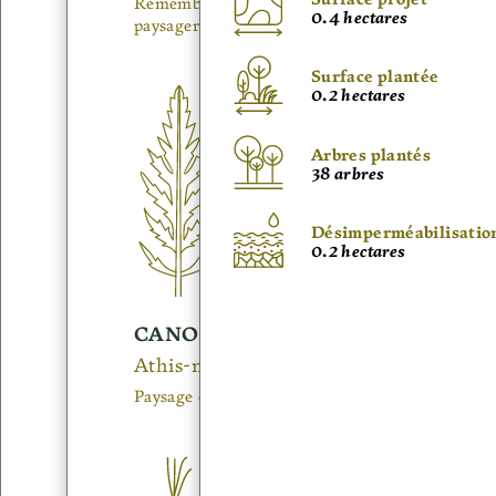
Surface projet
Un paysage support d'usages
Remembrement urbain et
0.4 hectares
scolaires et publics en milieu
paysager
urbain dense
Surface plantée
0.2 hectares
Arbres plantés
38 arbres
Désimperméabilisatio
0.2 hectares
CANOPÉE URBAINE
Athis-mons (91)
Paysage des échanges
CAMPUS SCIENCES PO
PARIS
Paris 07e (75)
Réhabilitation d'un patrimoine