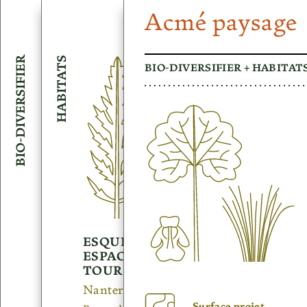
Acmé paysage
BIO-DIVERSIFIER
HABITATS
BIO-DIVERSIFIER
+
HABITAT
CITÉ MIXTE
ESQUISSE GLOBAL DES
RÉGIONALE PAUL
ESPACES PUBLICS DES
VALÉRY
TOURS NUAGES
Paris 12e (75)
Nanterre (92)